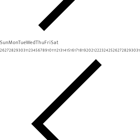
Sun
Mon
Tue
Wed
Thu
Fri
Sat
26
27
28
29
30
31
1
2
3
4
5
6
7
8
9
10
11
12
13
14
15
16
17
18
19
20
21
22
23
24
25
26
27
28
29
30
31