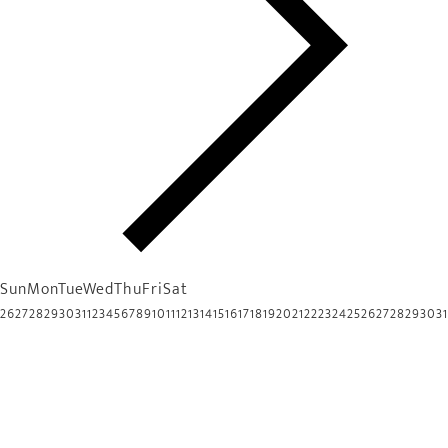
Sun
Mon
Tue
Wed
Thu
Fri
Sat
26
27
28
29
30
31
1
2
3
4
5
6
7
8
9
10
11
12
13
14
15
16
17
18
19
20
21
22
23
24
25
26
27
28
29
30
31